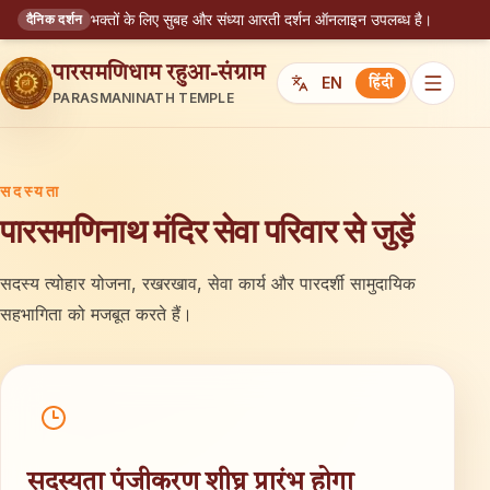
भक्तों के लिए सुबह और संध्या आरती दर्शन ऑनलाइन उपलब्ध है।
दैनिक दर्शन
पारसमणिधाम रहुआ-संग्राम
EN
हिंदी
PARASMANINATH TEMPLE
सदस्यता
पारसमणिनाथ मंदिर सेवा परिवार से जुड़ें
सदस्य त्योहार योजना, रखरखाव, सेवा कार्य और पारदर्शी सामुदायिक
सहभागिता को मजबूत करते हैं।
सदस्यता पंजीकरण शीघ्र प्रारंभ होगा